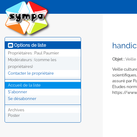
handic
Options de liste
Propriétaires :
Paul Paumier
Objet :
Veille
Modérateurs :
(comme les
propriétaires)
Veille cultur
Contacter le propriétaire
scientifiques
assuré par Pa
Accueil de la liste
Etudes norma
S'abonner
https://www
Se désabonner
Archives
Poster